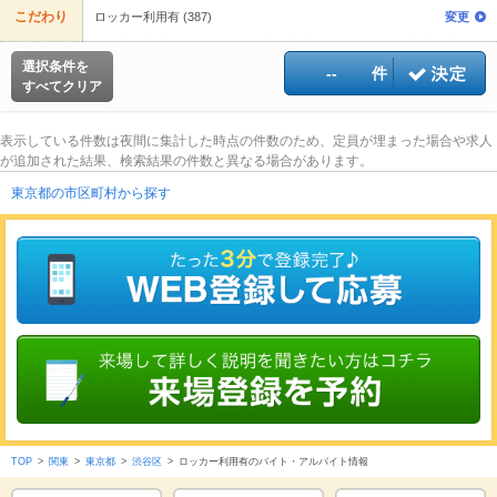
こだわり
ロッカー利用有 (387)
変更
選択条件を
--
件
すべてクリア
表示している件数は夜間に集計した時点の件数のため、定員が埋まった場合や求人
が追加された結果、検索結果の件数と異なる場合があります。
東京都の市区町村から探す
TOP
>
関東
>
東京都
>
渋谷区
>
ロッカー利用有のバイト・アルバイト情報