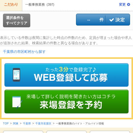
こだわり
一般事務業務 (397)
変更
選択条件を
--
件
すべてクリア
表示している件数は夜間に集計した時点の件数のため、定員が埋まった場合や求人
が追加された結果、検索結果の件数と異なる場合があります。
千葉県の市区町村から探す
TOP
>
関東
>
千葉県
>
千葉市若葉区
>
一般事務業務のバイト・アルバイト情報