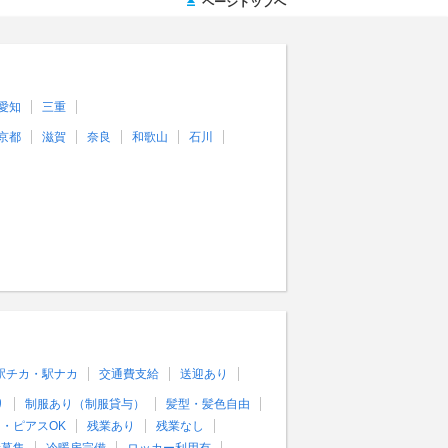
ページトップへ
愛知
三重
京都
滋賀
奈良
和歌山
石川
駅チカ・駅ナカ
交通費支給
送迎あり
り
制服あり（制服貸与）
髪型・髪色自由
・ピアスOK
残業あり
残業なし