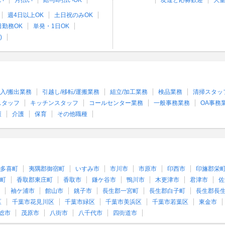
い
月払い
給与即払いOK
友達と応募歓迎
大
週4日以上OK
土日祝のみOK
日勤務OK
単発・1日OK
)
入/搬出業務
引越し/移転/運搬業務
組立/加工業務
検品業務
清掃スタッ
スタッフ
キッチンスタッフ
コールセンター業務
一般事務業務
OA事務
護
介護
保育
その他職種
多喜町
夷隅郡御宿町
いすみ市
市川市
市原市
印西市
印旛郡栄
町
香取郡東庄町
香取市
鎌ケ谷市
鴨川市
木更津市
君津市
佐
袖ケ浦市
館山市
銚子市
長生郡一宮町
長生郡白子町
長生郡長
区
千葉市花見川区
千葉市緑区
千葉市美浜区
千葉市若葉区
東金市
総市
茂原市
八街市
八千代市
四街道市