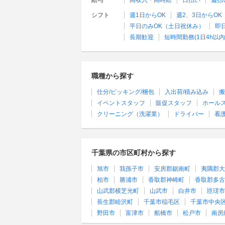
給与
高収入・高時給
日払い
週払
シフト
週1日からOK
週2、3日からOK
平日のみOK（土日祝休み）
即
長期歓迎
短時間勤務(1日4h以内
職種から探す
仕分/ピッキング/梱包
入出荷/積み込み
搬
イベントスタッフ
販促スタッフ
ホール
クリーニング（洗濯業）
ドライバー
看
千葉県の市区町村から探す
旭市
我孫子市
安房郡鋸南町
夷隅郡大
柏市
勝浦市
香取郡神崎町
香取郡多古
山武郡横芝光町
山武市
白井市
匝瑳市
長生郡睦沢町
千葉市稲毛区
千葉市中央
野田市
富津市
船橋市
松戸市
南房