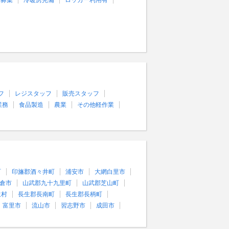
量募集
冷暖房完備
ロッカー利用有
フ
レジスタッフ
販売スタッフ
業務
食品製造
農業
その他軽作業
町
印旛郡酒々井町
浦安市
大網白里市
倉市
山武郡九十九里町
山武郡芝山町
生村
長生郡長南町
長生郡長柄町
富里市
流山市
習志野市
成田市