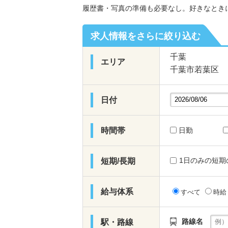
履歴書・写真の準備も必要なし。好きなとき
求人情報をさらに絞り込む
千葉
エリア
千葉市若葉区
日付
時間帯
日勤
1日のみの短期
短期/長期
給与体系
すべて
時
路線名
駅・路線