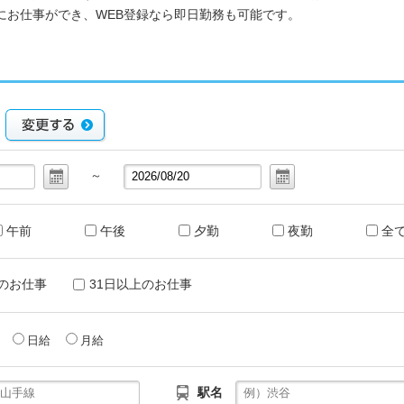
にお仕事ができ、WEB登録なら即日勤務も可能です。
～
午前
午後
夕勤
夜勤
全
のお仕事
31日以上のお仕事
給
日給
月給
駅名