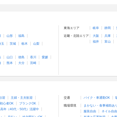
東海エリア
岐阜
静岡
田
山形
福島
近畿・北陸エリア
大阪
兵庫
福井
富山
埼玉
茨城
栃木
山梨
島
山口
徳島
香川
愛媛
崎
熊本
大分
宮崎
歓迎
主婦・主夫歓迎
交通
バイク・車通勤OK
初心者OK
ブランクOK
職場環境
まかない・食事補助あ
高年（40代・50代）活躍中
服装自由
ネイル自由