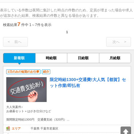
表示している件数は夜間に集計した時点の件数のため、定員が埋まった場合や求人
が追加された結果、検索結果の件数と異なる場合があります。
7
検索結果
件中 1～7件を表示
1
前へ
次へ
新着順
時給順
日給順
月給順
1日のみの短期のお仕事
紹介
限定時給1300+交通費!大人気【都賀】セ
ット作業/即払有
大人気案件♪
お歳暮セット＋はがき仕分けなど
期間限定時給1300円 交通費支給（320円）...
エリア
千葉県 千葉市若葉区