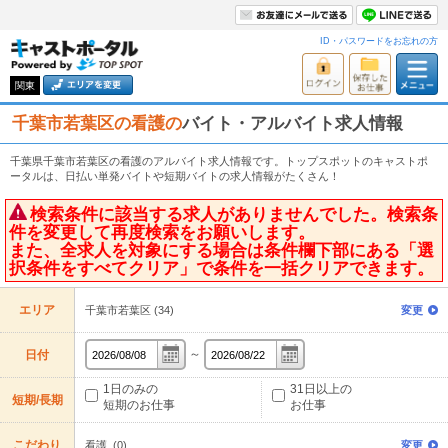
ID・パスワードをお忘れの方
関東
千葉市若葉区の看護の
バイト・アルバイト求人情報
千葉県千葉市若葉区の看護のアルバイト求人情報です。トップスポットのキャストポ
ータルは、日払い単発バイトや短期バイトの求人情報がたくさん！
検索条件に該当する求人がありませんでした。検索条
件を変更して再度検索をお願いします。
また、全求人を対象にする場合は条件欄下部にある「選
択条件をすべてクリア」で条件を一括クリアできます。
エリア
千葉市若葉区 (34)
変更
～
日付
1日のみの
31日以上の
短期/長期
短期のお仕事
お仕事
こだわり
看護 (0)
変更