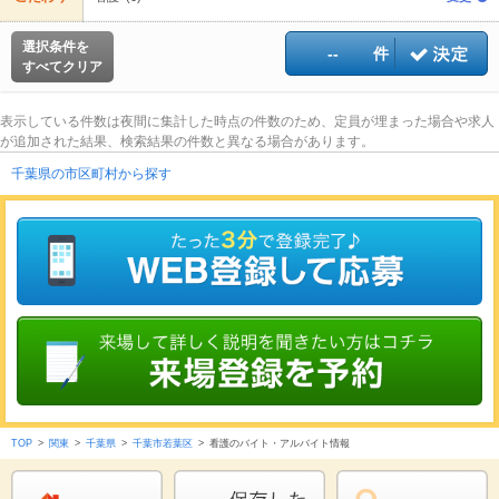
選択条件を
--
件
すべてクリア
表示している件数は夜間に集計した時点の件数のため、定員が埋まった場合や求人
が追加された結果、検索結果の件数と異なる場合があります。
千葉県の市区町村から探す
TOP
>
関東
>
千葉県
>
千葉市若葉区
>
看護のバイト・アルバイト情報