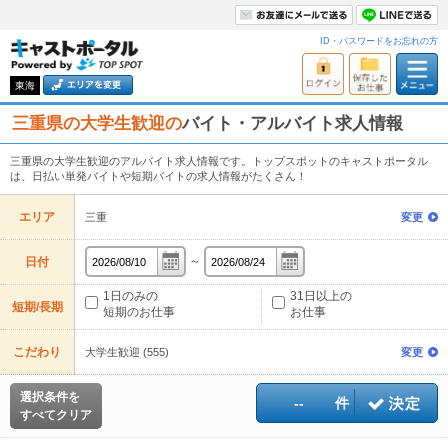
ID・パスワードをお忘れの方
東海
三重県の大学生歓迎の
バイト・アルバイト求人情報
三重県の大学生歓迎のアルバイト求人情報です。トップスポットのキャストポータル
は、日払い単発バイトや短期バイトの求人情報がたくさん！
エリア
三重
変更
～
日付
1日のみの
31日以上の
短期/長期
短期のお仕事
お仕事
こだわり
大学生歓迎 (555)
変更
選択条件を
--
件
すべてクリア