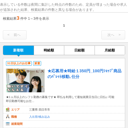
表示している件数は夜間に集計した時点の件数のため、定員が埋まった場合や求人
が追加された結果、検索結果の件数と異なる場合があります。
3
検索結果
件中 1～3件を表示
1
前へ
次へ
新着順
時給順
日給順
月給順
31日以上のお仕事
派遣
★応募用★時給１350円_100円ｼｮｯﾌﾟ商品
のﾊﾟﾚｯﾄ移動､仕分
★1ヵ月以上のシフト勤務の募集です★ 即払を利用して最短就業日当日に日払い可能
即日勤務可能なお仕...
エリア
三重県 四日市市
職種
入出荷/積み込み
就業期間