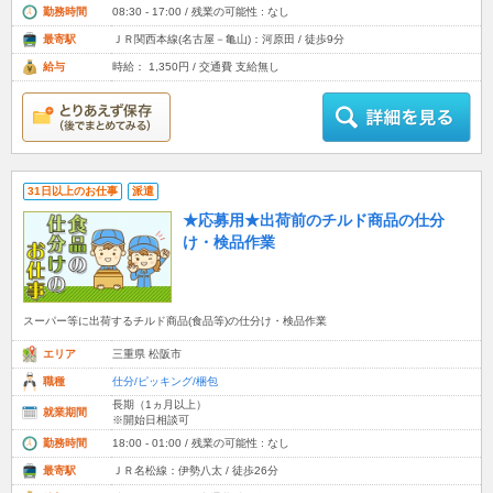
勤務時間
08:30 - 17:00 / 残業の可能性 : なし
最寄駅
ＪＲ関西本線(名古屋－亀山)：河原田 / 徒歩9分
給与
時給： 1,350円 / 交通費 支給無し
31日以上のお仕事
派遣
★応募用★出荷前のチルド商品の仕分
け・検品作業
スーパー等に出荷するチルド商品(食品等)の仕分け・検品作業
エリア
三重県 松阪市
職種
仕分/ピッキング/梱包
長期（1ヵ月以上）
就業期間
※開始日相談可
勤務時間
18:00 - 01:00 / 残業の可能性 : なし
最寄駅
ＪＲ名松線：伊勢八太 / 徒歩26分