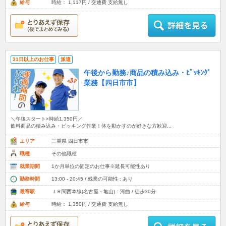
給与
時給： 1,117円 / 交通費 支給無し
31日以上のお仕事
派遣
午後から勤務♪商品の積み込み・ﾋﾟｯｷﾝｸﾞ
業務【四日市市】
＼午後スタート×時給1,350円／
飲料商品の積み込み・ピッキング作業！体を動かすのが好きな方歓迎...
エリア
三重県 四日市市
職種
その他職種
就業期間
1か月単位の固定のお仕事※延長可能性あり
勤務時間
13:00 - 20:45 / 残業の可能性 : あり
最寄駅
ＪＲ関西本線(名古屋－亀山)：河曲 / 徒歩30分
給与
時給： 1,350円 / 交通費 支給無し