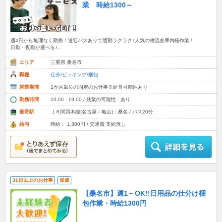
業 時給1300～
週4日から無理なく勤務！送迎バスありで通勤ラクラク♪人気の物流倉庫内軽作業！
日勤・夜勤が選べる♪...
エリア
三重県 桑名市
職種
仕分/ピッキング/梱包
就業期間
1か月単位の固定のお仕事※延長可能性あり
勤務時間
10:00 - 19:00 / 残業の可能性 : あり
最寄駅
ＪＲ関西本線(名古屋－亀山)：桑名 / バス20分
給与
時給： 1,300円 / 交通費 支給無し
31日以上のお仕事
派遣
【桑名市】週1～OK!!日用品の仕分け梱
包作業・時給1300円