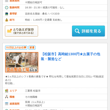
就業期間
※開始日相談可
勤務時間
16:30 - 21:30 / 残業の可能性 : なし
最寄駅
近鉄名古屋線：桑名 / バス32分
給与
時給： 1,400円 / 交通費 支給無し
31日以上のお仕事
派遣
【松阪市】高時給1300円★お菓子の包
装・製造など
★1ヵ月以上のシフト勤務の募集です★ 即払を利用して最短就業日当日に日払い可能(規定
あり)
即日勤...
エリア
三重県 松阪市
職種
その他職種
長期（1ヵ月以上）
就業期間
※開始日相談可