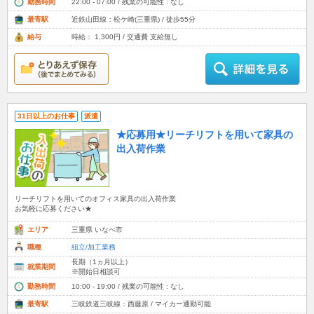
勤務時間
22:00 - 07:00 / 残業の可能性 : なし
最寄駅
近鉄山田線：松ケ崎(三重県) / 徒歩55分
給与
時給： 1,300円 / 交通費 支給無し
31日以上のお仕事
派遣
★応募用★リーチリフトを用いて家具の
出入荷作業
リーチリフトを用いてのオフィス家具の出入荷作業
お気軽に応募ください★
エリア
三重県 いなべ市
職種
組立/加工業務
長期（1ヵ月以上）
就業期間
※開始日相談可
勤務時間
10:00 - 19:00 / 残業の可能性 : なし
最寄駅
三岐鉄道三岐線：西藤原 / マイカー通勤可能