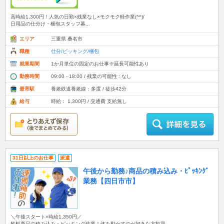
高時給1,300円！人気の日勤×残業なし×モクモク軽作業(^^)/
日用品の仕分け・梱包スタッフ募...
エリア
三重県 桑名市
職種
仕分/ピッキング/梱包
就業期間
1か月単位の固定のお仕事※延長可能性あり
勤務時間
09:00 - 18:00 / 残業の可能性 : なし
最寄駅
養老鉄道養老線：多度 / 徒歩42分
給与
時給： 1,300円 / 交通費 支給無し
31日以上のお仕事
派遣
午後から勤務♪商品の積み込み・ﾋﾟｯｷﾝｸﾞ
業務【四日市市】
＼午後スタート×時給1,350円／
飲料商品の積み込み・ピッキング作業！体を動かすのが好きな方歓迎...