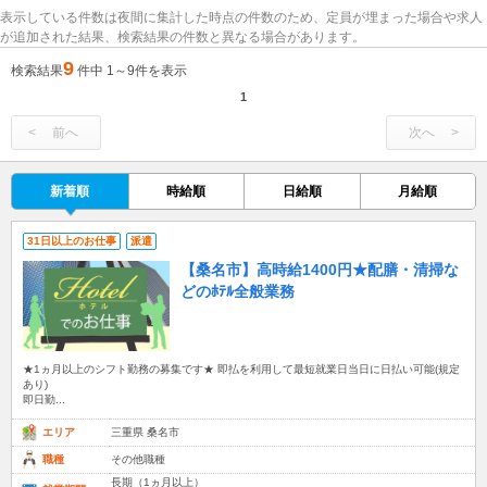
表示している件数は夜間に集計した時点の件数のため、定員が埋まった場合や求人
が追加された結果、検索結果の件数と異なる場合があります。
9
検索結果
件中 1～9件を表示
1
前へ
次へ
新着順
時給順
日給順
月給順
31日以上のお仕事
派遣
【桑名市】高時給1400円★配膳・清掃な
どのﾎﾃﾙ全般業務
★1ヵ月以上のシフト勤務の募集です★ 即払を利用して最短就業日当日に日払い可能(規定
あり)
即日勤...
エリア
三重県 桑名市
職種
その他職種
長期（1ヵ月以上）