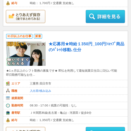
給与
時給： 1,700円 / 交通費 支給無し
31日以上のお仕事
派遣
★応募用★時給１350円_100円ｼｮｯﾌﾟ商品
のﾊﾟﾚｯﾄ移動､仕分
★1ヵ月以上のシフト勤務の募集です★ 即払を利用して最短就業日当日に日払い可能
即日勤務可能なお仕...
エリア
三重県 四日市市
職種
入出荷/積み込み
就業期間
勤務時間
08:30 - 17:00 / 残業の可能性 : なし
最寄駅
ＪＲ関西本線(名古屋－亀山)：河原田 / 徒歩9分
給与
時給： 1,350円 / 交通費 支給無し