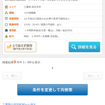
エリア
三重県 四日市市
職種
その他職種
就業期間
1か月単位の固定のお仕事※延長可能性あり
勤務時間
13:00 - 20:45 / 残業の可能性 : あり
最寄駅
ＪＲ関西本線(名古屋－亀山)：河曲 / 徒歩30分
給与
時給： 1,350円 / 交通費 支給無し
9
検索結果
件中 1～9件を表示
1
前へ
次へ
三重県の市区町村から探す