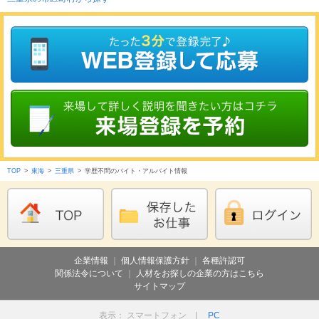
TOP
>
東海
>
三重県
>
学歴不問のバイト・アルバイト情報
企業情報
｜
個人情報保護方針
｜
各種許認可
関係法令について
｜
人材をお探しの企業の方はこちら
サイトマップ
表示： スマートフォン |
PC