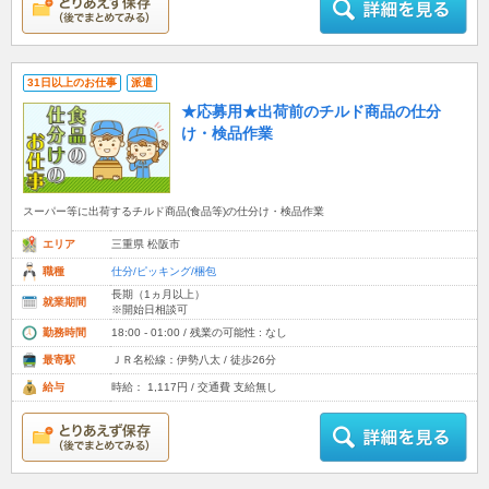
31日以上のお仕事
派遣
★応募用★出荷前のチルド商品の仕分
け・検品作業
スーパー等に出荷するチルド商品(食品等)の仕分け・検品作業
エリア
三重県 松阪市
職種
仕分/ピッキング/梱包
長期（1ヵ月以上）
就業期間
※開始日相談可
勤務時間
18:00 - 01:00 / 残業の可能性 : なし
最寄駅
ＪＲ名松線：伊勢八太 / 徒歩26分
給与
時給： 1,117円 / 交通費 支給無し