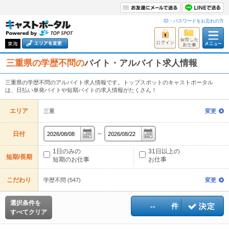
ID・パスワードをお忘れの方
東海
三重県の学歴不問の
バイト・アルバイト求人情報
三重県の学歴不問のアルバイト求人情報です。トップスポットのキャストポータル
は、日払い単発バイトや短期バイトの求人情報がたくさん！
エリア
三重
変更
～
日付
1日のみの
31日以上の
短期/長期
短期のお仕事
お仕事
こだわり
学歴不問 (547)
変更
選択条件を
--
件
すべてクリア