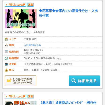
31日以上のお仕事
派遣
◆応募用◆倉庫内での家電仕分け・入出
荷作業
倉庫内での家電の仕分け・入出荷作業
エリア
三重県 津市
職種
入出荷/積み込み
長期（1ヵ月以上）
就業期間
※開始日相談可
勤務時間
08:30 - 17:30 / 残業の可能性 : なし
最寄駅
ＪＲ紀勢本線(亀山－新宮)：高茶屋 / 徒歩20分
給与
時給： 1,400円 / 交通費 支給無し
31日以上のお仕事
派遣
【桑名市】通販商品のﾋﾟｯｷﾝｸﾞ・梱包作