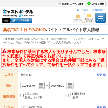
ID・パスワードをお忘れの方
東海
桑名市の土日のみOKの
バイト・アルバイト求人情報
三重県桑名市の土日のみOKのアルバイト求人情報です。トップスポットのキャストポ
ータルは、日払い単発バイトや短期バイトの求人情報がたくさん！
検索条件に該当する求人がありませんでした。検索条
件を変更して再度検索をお願いします。
また、全求人を対象にする場合は条件欄下部にある「選
択条件をすべてクリア」で条件を一括クリアできます。
エリア
桑名市 (3)
変更
～
日付
1日のみの
31日以上の
短期/長期
短期のお仕事
お仕事
こだわり
土日のみOK (391)
変更