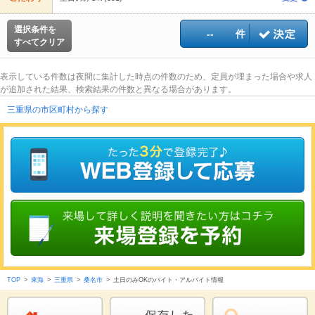
選択条件を
--
件
すべてクリア
表示している件数は夜間に集計した時点の件数のため、定員が埋まった場合や求人
が追加された結果、検索結果の件数と異なる場合があります。
三重県の市区町村から探す
TOP
>
東海
>
三重県
>
桑名市
>
土日のみOKのバイト・アルバイト情報