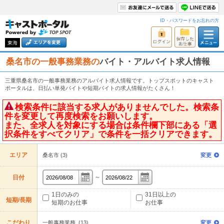
ID・パスワードをお忘れの方
東海
桑名市の一般事務業務の
バイト・アルバイト求人情報
三重県桑名市の一般事務業務のアルバイト求人情報です。トップスポットのキャスト
ポータルは、日払い単発バイトや短期バイトの求人情報がたくさん！
検索条件に該当する求人がありませんでした。検索条
件を変更して再度検索をお願いします。
また、全求人を対象にする場合は条件欄下部にある「選
択条件をすべてクリア」で条件を一括クリアできます。
エリア
桑名市 (3)
変更
～
日付
1日のみの
31日以上の
短期/長期
短期のお仕事
お仕事
こだわり
一般事務業務 (13)
変更