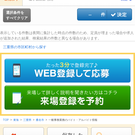
選択条件を
--
件
すべてクリア
表示している件数は夜間に集計した時点の件数のため、定員が埋まった場合や求人
が追加された結果、検索結果の件数と異なる場合があります。
三重県の市区町村から探す
TOP
>
東海
>
三重県
>
桑名市
>
一般事務業務のバイト・アルバイト情報