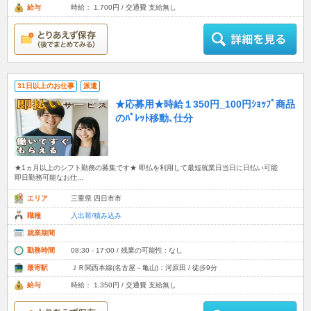
給与
時給： 1,700円 / 交通費 支給無し
31日以上のお仕事
派遣
★応募用★時給１350円_100円ｼｮｯﾌﾟ商品
のﾊﾟﾚｯﾄ移動､仕分
★1ヵ月以上のシフト勤務の募集です★ 即払を利用して最短就業日当日に日払い可能
即日勤務可能なお仕...
エリア
三重県 四日市市
職種
入出荷/積み込み
就業期間
勤務時間
08:30 - 17:00 / 残業の可能性 : なし
最寄駅
ＪＲ関西本線(名古屋－亀山)：河原田 / 徒歩9分
給与
時給： 1,350円 / 交通費 支給無し