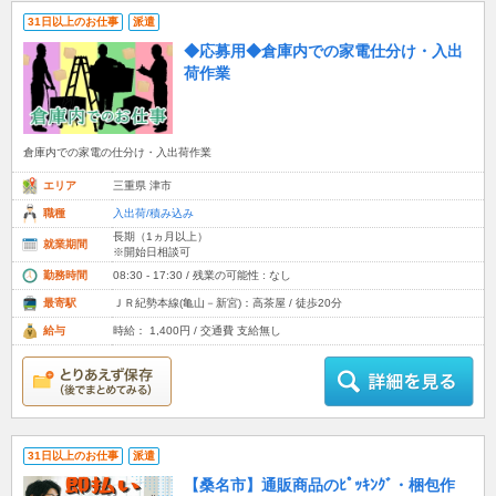
31日以上のお仕事
派遣
◆応募用◆倉庫内での家電仕分け・入出
荷作業
倉庫内での家電の仕分け・入出荷作業
エリア
三重県 津市
職種
入出荷/積み込み
長期（1ヵ月以上）
就業期間
※開始日相談可
勤務時間
08:30 - 17:30 / 残業の可能性 : なし
最寄駅
ＪＲ紀勢本線(亀山－新宮)：高茶屋 / 徒歩20分
給与
時給： 1,400円 / 交通費 支給無し
31日以上のお仕事
派遣
【桑名市】通販商品のﾋﾟｯｷﾝｸﾞ・梱包作