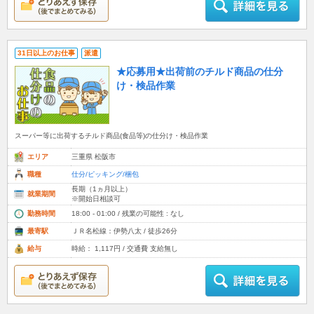
31日以上のお仕事
派遣
★応募用★出荷前のチルド商品の仕分
け・検品作業
スーパー等に出荷するチルド商品(食品等)の仕分け・検品作業
エリア
三重県 松阪市
職種
仕分/ピッキング/梱包
長期（1ヵ月以上）
就業期間
※開始日相談可
勤務時間
18:00 - 01:00 / 残業の可能性 : なし
最寄駅
ＪＲ名松線：伊勢八太 / 徒歩26分
給与
時給： 1,117円 / 交通費 支給無し