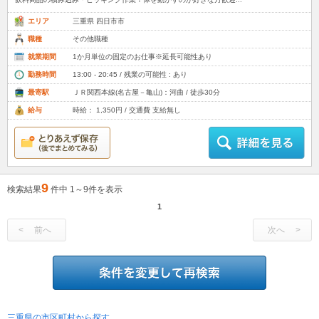
エリア
三重県 四日市市
職種
その他職種
就業期間
1か月単位の固定のお仕事※延長可能性あり
勤務時間
13:00 - 20:45 / 残業の可能性 : あり
最寄駅
ＪＲ関西本線(名古屋－亀山)：河曲 / 徒歩30分
給与
時給： 1,350円 / 交通費 支給無し
9
検索結果
件中 1～9件を表示
1
前へ
次へ
三重県の市区町村から探す