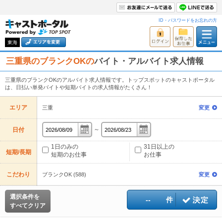
ID・パスワードをお忘れの方
東海
三重県のブランクOKの
バイト・アルバイト求人情報
三重県のブランクOKのアルバイト求人情報です。トップスポットのキャストポータル
は、日払い単発バイトや短期バイトの求人情報がたくさん！
エリア
三重
変更
～
日付
1日のみの
31日以上の
短期/長期
短期のお仕事
お仕事
こだわり
ブランクOK (588)
変更
選択条件を
--
件
すべてクリア