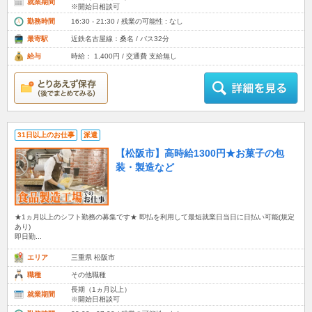
就業期間
※開始日相談可
勤務時間
16:30 - 21:30 / 残業の可能性 : なし
最寄駅
近鉄名古屋線：桑名 / バス32分
給与
時給： 1,400円 / 交通費 支給無し
31日以上のお仕事
派遣
【松阪市】高時給1300円★お菓子の包
装・製造など
★1ヵ月以上のシフト勤務の募集です★ 即払を利用して最短就業日当日に日払い可能(規定
あり)
即日勤...
エリア
三重県 松阪市
職種
その他職種
長期（1ヵ月以上）
就業期間
※開始日相談可