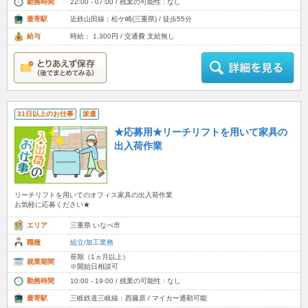
勤務時間
22:00 - 07:00 / 残業の可能性 : なし
最寄駅
近鉄山田線：松ケ崎(三重県) / 徒歩55分
給与
時給： 1,300円 / 交通費 支給無し
31日以上のお仕事
派遣
★応募用★リーチリフトを用いて家具の
出入荷作業
リーチリフトを用いてのオフィス家具の出入荷作業
お気軽に応募ください★
エリア
三重県 いなべ市
職種
組立/加工業務
長期（1ヵ月以上）
就業期間
※開始日相談可
勤務時間
10:00 - 19:00 / 残業の可能性 : なし
最寄駅
三岐鉄道三岐線：西藤原 / マイカー通勤可能