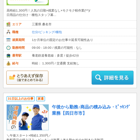
高時給1,300円！人気の日勤×残業なし×モクモク軽作業(^^)/
日用品の仕分け・梱包スタッフ募...
エリア
三重県 桑名市
職種
仕分/ピッキング/梱包
就業期間
1か月単位の固定のお仕事※延長可能性あり
勤務時間
09:00 - 18:00 / 残業の可能性 : なし
最寄駅
養老鉄道養老線：多度 / 徒歩42分
給与
時給： 1,300円 / 交通費 支給無し
31日以上のお仕事
派遣
午後から勤務♪商品の積み込み・ﾋﾟｯｷﾝｸﾞ
業務【四日市市】
＼午後スタート×時給1,350円／
飲料商品の積み込み・ピッキング作業！体を動かすのが好きな方歓迎...