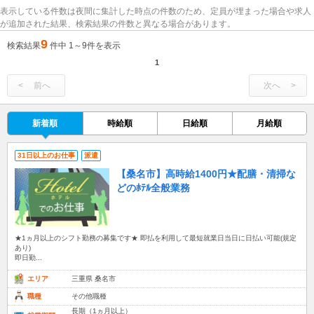
表示している件数は夜間に集計した時点の件数のため、定員が埋まった場合や求人
が追加された結果、検索結果の件数と異なる場合があります。
9
検索結果
件中 1～9件を表示
1
前へ
次へ
新着順
時給順
日給順
月給順
31日以上のお仕事
派遣
【桑名市】高時給1400円★配膳・清掃な
どのﾎﾃﾙ全般業務
★1ヵ月以上のシフト勤務の募集です★ 即払を利用して最短就業日当日に日払い可能(規定
あり)
即日勤...
エリア
三重県 桑名市
職種
その他職種
長期（1ヵ月以上）