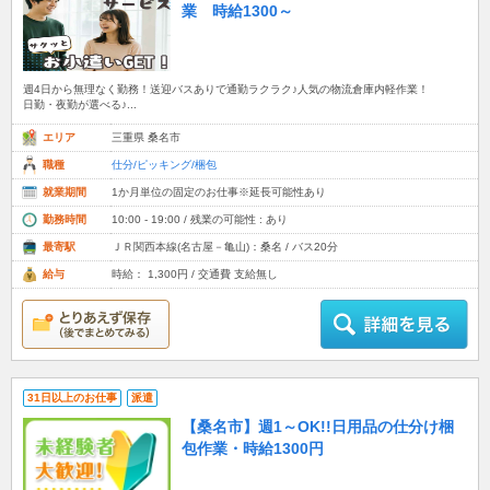
業 時給1300～
週4日から無理なく勤務！送迎バスありで通勤ラクラク♪人気の物流倉庫内軽作業！
日勤・夜勤が選べる♪...
エリア
三重県 桑名市
職種
仕分/ピッキング/梱包
就業期間
1か月単位の固定のお仕事※延長可能性あり
勤務時間
10:00 - 19:00 / 残業の可能性 : あり
最寄駅
ＪＲ関西本線(名古屋－亀山)：桑名 / バス20分
給与
時給： 1,300円 / 交通費 支給無し
31日以上のお仕事
派遣
【桑名市】週1～OK!!日用品の仕分け梱
包作業・時給1300円