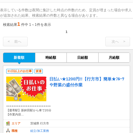
表示している件数は夜間に集計した時点の件数のため、定員が埋まった場合や求人
が追加された結果、検索結果の件数と異なる場合があります。
1
検索結果
件中 1～1件を表示
1
前へ
次へ
新着順
時給順
日給順
月給順
31日以上のお仕事
派遣
日払い★1200円!!【行方市】簡単★ﾌﾙｰﾂ
や野菜の盛付作業
+++++++++++++++++++++++++
【最寄駅】新鉾田駅から車で20分
【作業内容...
エリア
茨城県 行方市
職種
組立/加工業務