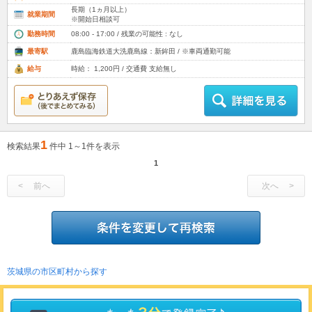
長期（1ヵ月以上）
就業期間
※開始日相談可
勤務時間
08:00 - 17:00 / 残業の可能性 : なし
最寄駅
鹿島臨海鉄道大洗鹿島線：新鉾田 / ※車両通勤可能
給与
時給： 1,200円 / 交通費 支給無し
1
検索結果
件中 1～1件を表示
1
前へ
次へ
茨城県の市区町村から探す