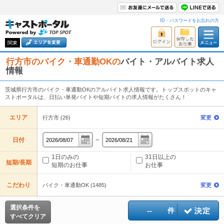
ID・パスワードをお忘れの方
関東
行方市のバイク・車通勤OKの
バイト・アルバイト求人
情報
茨城県行方市のバイク・車通勤OKのアルバイト求人情報です。トップスポットのキャ
ストポータルは、日払い単発バイトや短期バイトの求人情報がたくさん！
エリア
行方市 (26)
変更
～
日付
1日のみの
31日以上の
短期/長期
短期のお仕事
お仕事
こだわり
バイク・車通勤OK (1485)
変更
選択条件を
--
件
すべてクリア