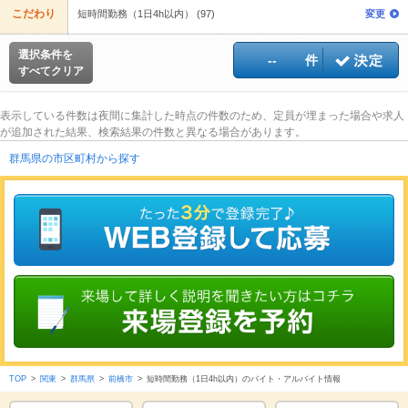
こだわり
短時間勤務（1日4h以内） (97)
変更
選択条件を
--
件
すべてクリア
表示している件数は夜間に集計した時点の件数のため、定員が埋まった場合や求人
が追加された結果、検索結果の件数と異なる場合があります。
群馬県の市区町村から探す
TOP
>
関東
>
群馬県
>
前橋市
>
短時間勤務（1日4h以内）のバイト・アルバイト情報