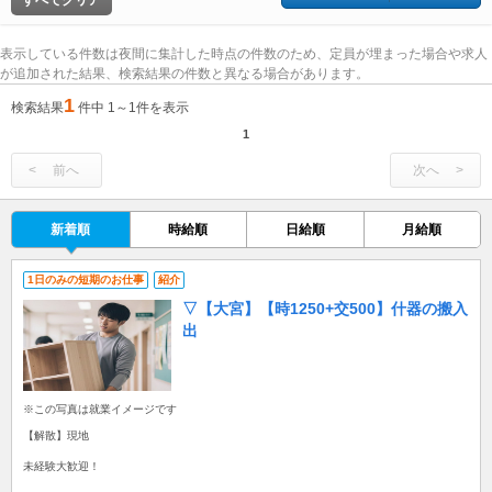
すべてクリア
表示している件数は夜間に集計した時点の件数のため、定員が埋まった場合や求人
が追加された結果、検索結果の件数と異なる場合があります。
1
検索結果
件中 1～1件を表示
1
前へ
次へ
新着順
時給順
日給順
月給順
1日のみの短期のお仕事
紹介
▽【大宮】【時1250+交500】什器の搬入
出
※この写真は就業イメージです
【解散】現地
未経験大歓迎！