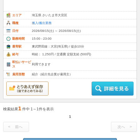
エリア
埼玉県 さいたま市大宮区
職種
搬入/搬出業務
日付
2026/08/15(土) ～ 2026/08/15(土)
勤務時間
15:00 - 23:00
最寄駅
東武野田線：大宮(埼玉県) / 徒歩10分
給与
時給： 1,250円 / 交通費 定額支給 (500円)
即払いサービ
利用できます
ス
雇用形態
紹介（紹介先企業が雇用主）
1
検索結果
件中 1～1件を表示
1
前へ
次へ