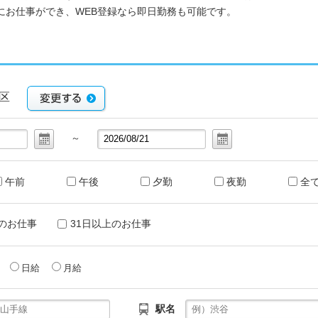
にお仕事ができ、WEB登録なら即日勤務も可能です。
宮区
～
午前
午後
夕勤
夜勤
全
のお仕事
31日以上のお仕事
給
日給
月給
駅名