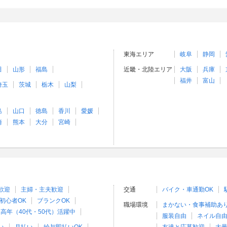
東海エリア
岐阜
静岡
田
山形
福島
近畿・北陸エリア
大阪
兵庫
福井
富山
埼玉
茨城
栃木
山梨
島
山口
徳島
香川
愛媛
崎
熊本
大分
宮崎
歓迎
主婦・主夫歓迎
交通
バイク・車通勤OK
初心者OK
ブランクOK
職場環境
まかない・食事補助あ
高年（40代・50代）活躍中
服装自由
ネイル自由