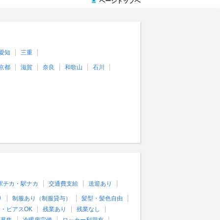
ページトップへ
愛知
三重
京都
滋賀
奈良
和歌山
石川
駅チカ・駅ナカ
交通費支給
送迎あり
り
制服あり（制服貸与）
髪型・髪色自由
・ピアスOK
残業あり
残業なし