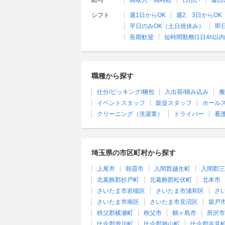
給与
高収入・高時給
日払い
週払
シフト
週1日からOK
週2、3日からOK
平日のみOK（土日祝休み）
即
長期歓迎
短時間勤務(1日4h以内
職種から探す
仕分/ピッキング/梱包
入出荷/積み込み
搬
イベントスタッフ
販促スタッフ
ホール
クリーニング（洗濯業）
ドライバー
看
埼玉県の市区町村から探す
上尾市
朝霞市
入間郡越生町
入間郡三
北葛飾郡杉戸町
北葛飾郡松伏町
北本市
さいたま市岩槻区
さいたま市浦和区
さ
さいたま市南区
さいたま市見沼区
坂戸
秩父郡横瀬町
秩父市
鶴ヶ島市
所沢市
比企郡滑川町
比企郡鳩山町
比企郡吉見