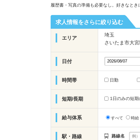
履歴書・写真の準備も必要なし。好きなとき
求人情報をさらに絞り込む
埼玉
エリア
さいたま市大
日付
時間帯
日勤
1日のみの短期
短期/長期
給与体系
すべて
時
路線名
駅・路線