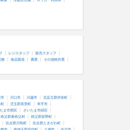
量募集
冷暖房完備
ロッカー利用有
フ
レジスタッフ
販売スタッフ
業務
食品製造
農業
その他軽作業
須市
川口市
川越市
北足立郡伊奈町
里町
児玉郡美里町
幸手市
たま市西区
さいたま市緑区
秩父郡東秩父村
秩父郡皆野町
比企郡川島町
比企郡ときがわ町
三郷市
南埼玉郡宮代町
八潮市
吉川市