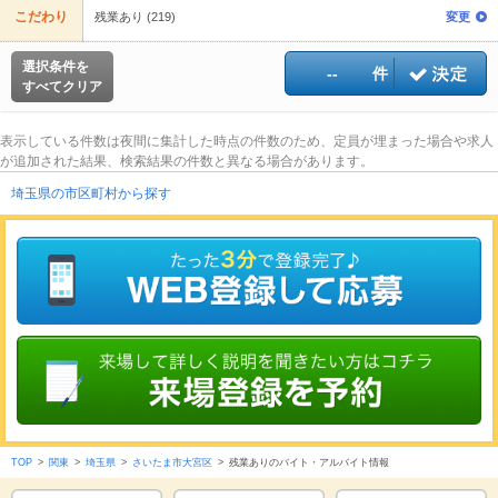
こだわり
残業あり (219)
変更
選択条件を
--
件
すべてクリア
表示している件数は夜間に集計した時点の件数のため、定員が埋まった場合や求人
が追加された結果、検索結果の件数と異なる場合があります。
埼玉県の市区町村から探す
TOP
>
関東
>
埼玉県
>
さいたま市大宮区
>
残業ありのバイト・アルバイト情報