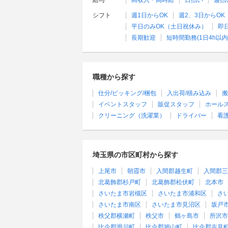
給与
高収入・高時給
日払い
週払
シフト
週1日からOK
週2、3日からOK
平日のみOK（土日祝休み）
即
長期歓迎
短時間勤務(1日4h以内
職種から探す
仕分/ピッキング/梱包
入出荷/積み込み
搬
イベントスタッフ
販促スタッフ
ホール
クリーニング（洗濯業）
ドライバー
看
埼玉県の市区町村から探す
上尾市
朝霞市
入間郡越生町
入間郡三
北葛飾郡杉戸町
北葛飾郡松伏町
北本市
さいたま市岩槻区
さいたま市浦和区
さ
さいたま市南区
さいたま市見沼区
坂戸
秩父郡横瀬町
秩父市
鶴ヶ島市
所沢市
比企郡滑川町
比企郡鳩山町
比企郡吉見