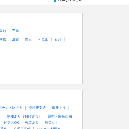
ページトップへ
愛知
三重
京都
滋賀
奈良
和歌山
石川
駅チカ・駅ナカ
交通費支給
送迎あり
り
制服あり（制服貸与）
髪型・髪色自由
・ピアスOK
残業あり
残業なし