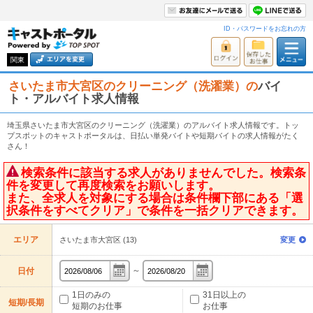
ID・パスワードをお忘れの方
関東
さいたま市大宮区のクリーニング（洗濯業）の
バイ
ト・アルバイト求人情報
埼玉県さいたま市大宮区のクリーニング（洗濯業）のアルバイト求人情報です。トッ
プスポットのキャストポータルは、日払い単発バイトや短期バイトの求人情報がたく
さん！
検索条件に該当する求人がありませんでした。検索条
件を変更して再度検索をお願いします。
また、全求人を対象にする場合は条件欄下部にある「選
択条件をすべてクリア」で条件を一括クリアできます。
エリア
さいたま市大宮区 (13)
変更
～
日付
1日のみの
31日以上の
短期/長期
短期のお仕事
お仕事