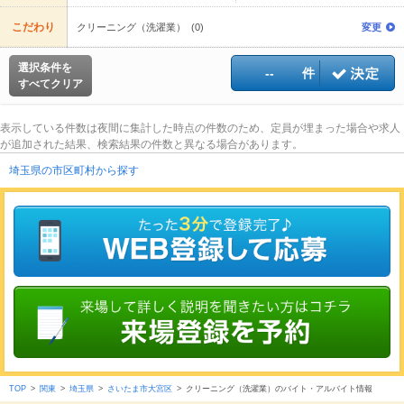
こだわり
クリーニング（洗濯業） (0)
変更
選択条件を
--
件
すべてクリア
表示している件数は夜間に集計した時点の件数のため、定員が埋まった場合や求人
が追加された結果、検索結果の件数と異なる場合があります。
埼玉県の市区町村から探す
TOP
>
関東
>
埼玉県
>
さいたま市大宮区
>
クリーニング（洗濯業）のバイト・アルバイト情報