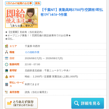
1日のみの短期のお仕事
請負
【千葉NT】夜勤高時2750円!空調有!即払
有!ｱﾊﾟﾚﾙﾌｫｰｸ作業
★【交通費】支給有（当社規定内）
★オープニング募集！！空調完備の新設倉庫内でのお仕事★
★日払...
エリア
千葉県 印西市
職種
その他軽作業
日付
2026/08/17(月) ～ 2026/08/17(月)
勤務時間
22:00 - 07:00
最寄駅
北総鉄道北総線：千葉ニュータウン中央 /
給与
時給： 2,200円 / 交通費 実費支給 (上限1,000円)
即払いサービ
利用できます
ス
雇用形態
請負（当社が雇用主）