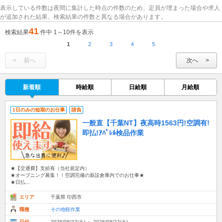
表示している件数は夜間に集計した時点の件数のため、定員が埋まった場合や求人
が追加された結果、検索結果の件数と異なる場合があります。
41
検索結果
件中 1～10件を表示
1
2
3
4
5
前へ
次へ
新着順
時給順
日給順
月給順
1日のみの短期のお仕事
請負
一般直【千葉NT】夜高時1563円!空調有!
即払!ｱﾊﾟﾚﾙ検品作業
★【交通費】支給有（当社規定内）
★オープニング募集！！空調完備の新設倉庫内でのお仕事★
★日払...
エリア
千葉県 印西市
職種
その他軽作業
日付
2026/08/22(土) ～ 2026/08/22(土)