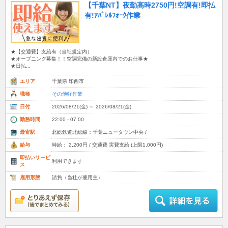
【千葉NT】夜勤高時2750円!空調有!即払
有!ｱﾊﾟﾚﾙﾌｫｰｸ作業
★【交通費】支給有（当社規定内）
★オープニング募集！！空調完備の新設倉庫内でのお仕事★
★日払...
エリア
千葉県 印西市
職種
その他軽作業
日付
2026/08/21(金) ～ 2026/08/21(金)
勤務時間
22:00 - 07:00
最寄駅
北総鉄道北総線：千葉ニュータウン中央 /
給与
時給： 2,200円 / 交通費 実費支給 (上限1,000円)
即払いサービ
利用できます
ス
雇用形態
請負（当社が雇用主）