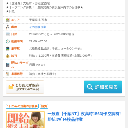
★【交通費】支給有（当社規定内）
★オープニング募集！！空調完備の新設倉庫内でのお仕事★
★日払...
エリア
千葉県 印西市
職種
その他軽作業
日付
2026/08/23(日) ～ 2026/08/23(日)
勤務時間
22:00 - 07:00
最寄駅
北総鉄道北総線：千葉ニュータウン中央 /
給与
時給： 1,250円 / 交通費 実費支給 (上限1,000円)
即払いサービ
利用できます
ス
雇用形態
請負（当社が雇用主）
1日のみの短期のお仕事
請負
一般直【千葉NT】夜高時1563円!空調有!
即払!ｱﾊﾟﾚﾙ検品作業