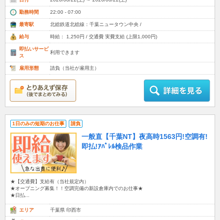
勤務時間
22:00 - 07:00
最寄駅
北総鉄道北総線：千葉ニュータウン中央 /
給与
時給： 1,250円 / 交通費 実費支給 (上限1,000円)
即払いサービ
利用できます
ス
雇用形態
請負（当社が雇用主）
1日のみの短期のお仕事
請負
一般直【千葉NT】夜高時1563円!空調有!
即払!ｱﾊﾟﾚﾙ検品作業
★【交通費】支給有（当社規定内）
★オープニング募集！！空調完備の新設倉庫内でのお仕事★
★日払...
エリア
千葉県 印西市