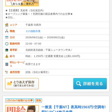
★【交通費】支給有（当社規定内）
★オープニング募集！！空調完備の新設倉庫内でのお仕事★
★日払...
エリア
千葉県 印西市
職種
その他軽作業
日付
2026/08/21(金) ～ 2026/08/21(金)
勤務時間
22:00 - 07:00
最寄駅
北総鉄道北総線：千葉ニュータウン中央 /
給与
時給： 1,250円 / 交通費 実費支給 (上限1,000円)
即払いサービ
利用できます
ス
雇用形態
請負（当社が雇用主）
1日のみの短期のお仕事
請負
一般直【千葉NT】夜高時1563円!空調有!