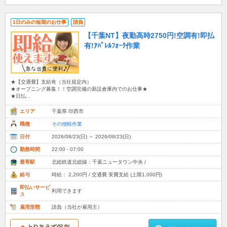
1日のみの短期のお仕事
請負
【千葉NT】夜勤高時2750円!空調有!即払
有!ｱﾊﾟﾚﾙﾌｫｰｸ作業
★【交通費】支給有（当社規定内）
★オープニング募集！！空調完備の新設倉庫内でのお仕事★
★日払...
エリア
千葉県 印西市
職種
その他軽作業
日付
2026/08/23(日) ～ 2026/08/23(日)
勤務時間
22:00 - 07:00
最寄駅
北総鉄道北総線：千葉ニュータウン中央 /
給与
時給： 2,200円 / 交通費 実費支給 (上限1,000円)
即払いサービ
利用できます
ス
雇用形態
請負（当社が雇用主）