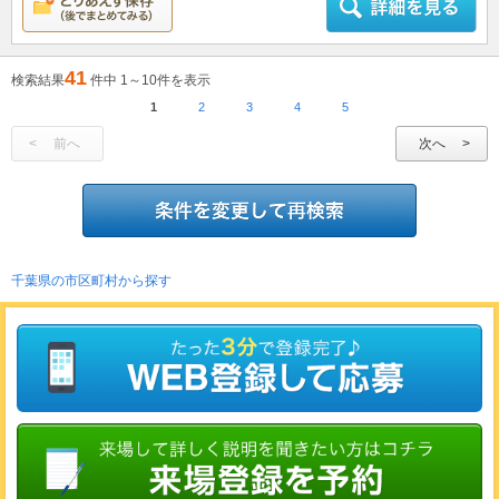
41
検索結果
件中 1～10件を表示
1
2
3
4
5
前へ
次へ
千葉県の市区町村から探す