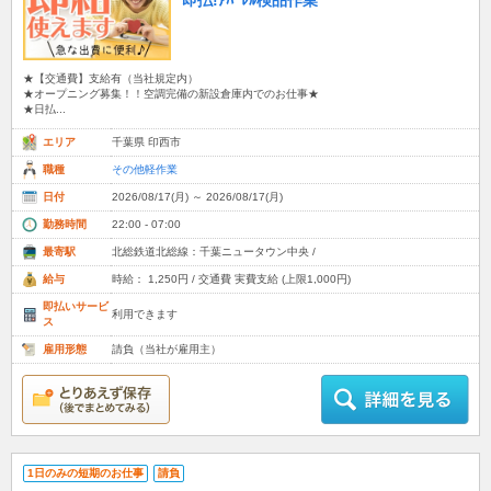
即払!ｱﾊﾟﾚﾙ検品作業
★【交通費】支給有（当社規定内）
★オープニング募集！！空調完備の新設倉庫内でのお仕事★
★日払...
エリア
千葉県 印西市
職種
その他軽作業
日付
2026/08/17(月) ～ 2026/08/17(月)
勤務時間
22:00 - 07:00
最寄駅
北総鉄道北総線：千葉ニュータウン中央 /
給与
時給： 1,250円 / 交通費 実費支給 (上限1,000円)
即払いサービ
利用できます
ス
雇用形態
請負（当社が雇用主）
1日のみの短期のお仕事
請負