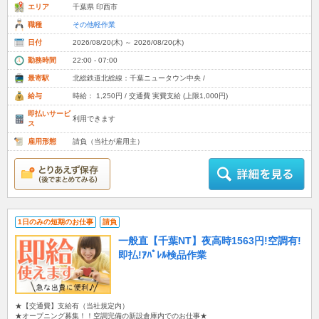
エリア
千葉県 印西市
職種
その他軽作業
日付
2026/08/20(木) ～ 2026/08/20(木)
勤務時間
22:00 - 07:00
最寄駅
北総鉄道北総線：千葉ニュータウン中央 /
給与
時給： 1,250円 / 交通費 実費支給 (上限1,000円)
即払いサービ
利用できます
ス
雇用形態
請負（当社が雇用主）
1日のみの短期のお仕事
請負
一般直【千葉NT】夜高時1563円!空調有!
即払!ｱﾊﾟﾚﾙ検品作業
★【交通費】支給有（当社規定内）
★オープニング募集！！空調完備の新設倉庫内でのお仕事★