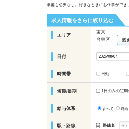
準備も必要なし。好きなときにお仕事ができ
求人情報をさらに絞り込む
東京
エリア
日付
時間帯
日勤
1日のみの短期
短期/長期
給与体系
すべて
時
路線名
駅・路線