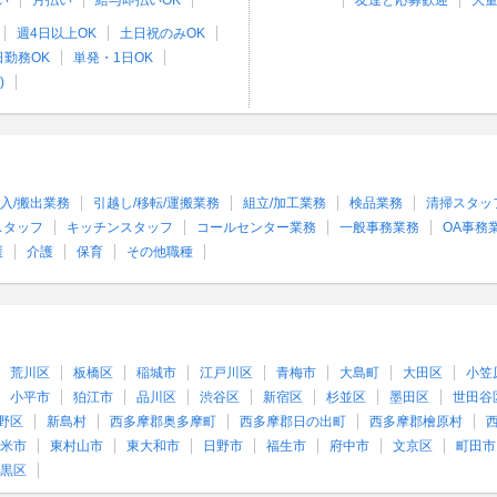
い
月払い
給与即払いOK
友達と応募歓迎
大
週4日以上OK
土日祝のみOK
日勤務OK
単発・1日OK
)
入/搬出業務
引越し/移転/運搬業務
組立/加工業務
検品業務
清掃スタッ
スタッフ
キッチンスタッフ
コールセンター業務
一般事務業務
OA事務
護
介護
保育
その他職種
荒川区
板橋区
稲城市
江戸川区
青梅市
大島町
大田区
小笠
小平市
狛江市
品川区
渋谷区
新宿区
杉並区
墨田区
世田谷
野区
新島村
西多摩郡奥多摩町
西多摩郡日の出町
西多摩郡檜原村
米市
東村山市
東大和市
日野市
福生市
府中市
文京区
町田市
黒区