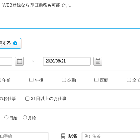
、WEB登録なら即日勤務も可能です。
～
午前
午後
夕勤
夜勤
全
のお仕事
31日以上のお仕事
給
日給
月給
駅名