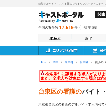
短期アルバイト・バイト探しならトップスポットのキャ
関東
17,519
全国の案件数
件
8月7日更新
TOP
>
関東
>
東京都
>
台東区
>
看護のバ
検索条件に該当する求人がありま
また、全求人を対象にする場合は条
台東区の看護の
バイト
東京都台東区の看護のアルバイト求人情報で