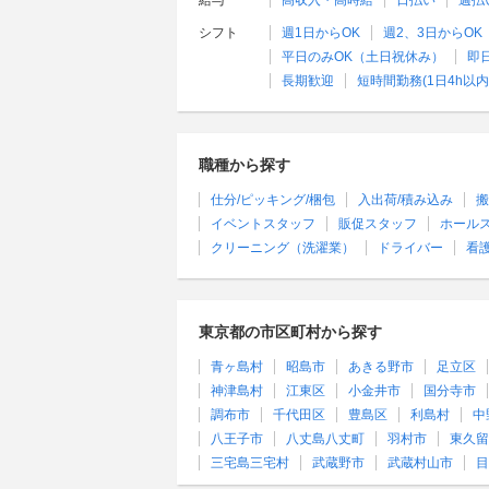
給与
高収入・高時給
日払い
週払
シフト
週1日からOK
週2、3日からOK
平日のみOK（土日祝休み）
即
長期歓迎
短時間勤務(1日4h以内
職種から探す
仕分/ピッキング/梱包
入出荷/積み込み
搬
イベントスタッフ
販促スタッフ
ホール
クリーニング（洗濯業）
ドライバー
看
東京都の市区町村から探す
青ヶ島村
昭島市
あきる野市
足立区
神津島村
江東区
小金井市
国分寺市
調布市
千代田区
豊島区
利島村
中
八王子市
八丈島八丈町
羽村市
東久留
三宅島三宅村
武蔵野市
武蔵村山市
目