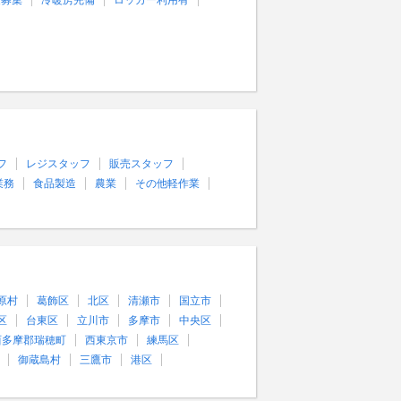
量募集
冷暖房完備
ロッカー利用有
フ
レジスタッフ
販売スタッフ
業務
食品製造
農業
その他軽作業
原村
葛飾区
北区
清瀬市
国立市
区
台東区
立川市
多摩市
中央区
西多摩郡瑞穂町
西東京市
練馬区
御蔵島村
三鷹市
港区