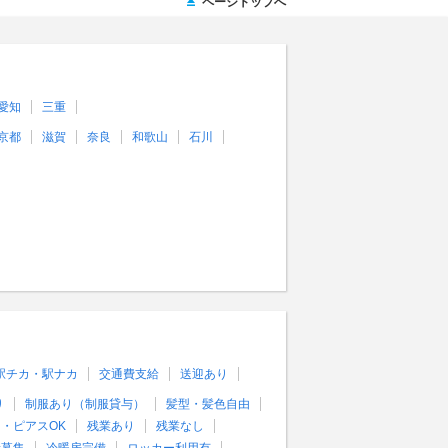
ページトップへ
愛知
三重
京都
滋賀
奈良
和歌山
石川
駅チカ・駅ナカ
交通費支給
送迎あり
り
制服あり（制服貸与）
髪型・髪色自由
・ピアスOK
残業あり
残業なし