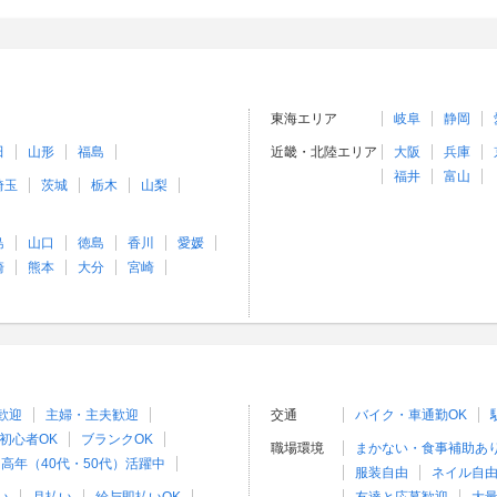
東海エリア
岐阜
静岡
田
山形
福島
近畿・北陸エリア
大阪
兵庫
福井
富山
埼玉
茨城
栃木
山梨
島
山口
徳島
香川
愛媛
崎
熊本
大分
宮崎
歓迎
主婦・主夫歓迎
交通
バイク・車通勤OK
初心者OK
ブランクOK
職場環境
まかない・食事補助あ
高年（40代・50代）活躍中
服装自由
ネイル自由