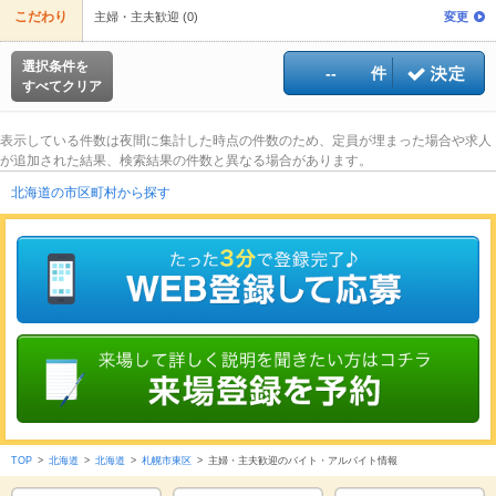
こだわり
主婦・主夫歓迎 (0)
変更
選択条件を
--
件
すべてクリア
表示している件数は夜間に集計した時点の件数のため、定員が埋まった場合や求人
が追加された結果、検索結果の件数と異なる場合があります。
北海道の市区町村から探す
TOP
>
北海道
>
北海道
>
札幌市東区
>
主婦・主夫歓迎のバイト・アルバイト情報