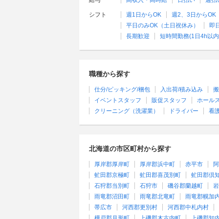
給与
高収入・高時給
日払い
週払
シフト
週1日からOK
週2、3日からOK
平日のみOK（土日祝休み）
即
長期歓迎
短時間勤務(1日4h以内
職種から探す
仕分/ピッキング/梱包
入出荷/積み込み
搬
イベントスタッフ
販促スタッフ
ホール
クリーニング（洗濯業）
ドライバー
看
北海道の市区町村から探す
厚岸郡厚岸町
厚岸郡浜中町
赤平市
阿
虻田郡京極町
虻田郡喜茂別町
虻田郡倶
石狩郡当別町
石狩市
磯谷郡蘭越町
岩
雨竜郡沼田町
雨竜郡北竜町
雨竜郡幌加
帯広市
河西郡更別村
河西郡中札内村
樺戸郡月形町
上磯郡木古内町
上磯郡知