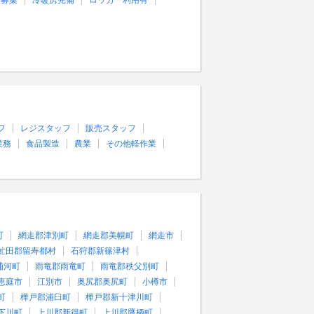
量募集
冷暖房完備
ロッカー利用有
フ
レジスタッフ
販売スタッフ
業務
食品製造
農業
その他軽作業
町
網走郡津別町
網走郡美幌町
網走市
虻田郡留寿都村
石狩郡新篠津村
浦河町
雨竜郡雨竜町
雨竜郡秩父別町
恵庭市
江別市
奥尻郡奥尻町
小樽市
町
樺戸郡浦臼町
樺戸郡新十津川町
下川町
上川郡新得町
上川郡鷹栖町