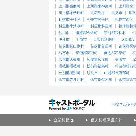
上川郡当麻町
上川郡東神楽町
上川郡東
川上郡弟子屈町
北広島市
北見市
釧路
札幌市手稲区
札幌市豊平区
札幌市西区
斜里郡小清水町
斜里郡斜里町
標津郡標
砂川市
瀬棚郡今金町
宗谷郡猿払村
空
伊達市
千歳市
天塩郡遠別町
天塩郡天
苫前郡初山別村
苫前郡苫前町
苫前郡羽
名寄市
新冠郡新冠町
爾志郡乙部町
根
広尾郡大樹町
広尾郡広尾町
美唄市
深
増毛郡増毛町
松前郡福島町
松前郡松前
紋別郡湧別町
紋別市
山越郡長万部町
余市郡赤井川村
余市郡仁木町
余市郡余
(株)フルキ
企業情報
個人情報保護方針