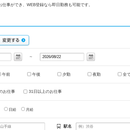
お仕事ができ、WEB登録なら即日勤務も可能です。
～
午前
午後
夕勤
夜勤
全
のお仕事
31日以上のお仕事
給
日給
月給
駅名