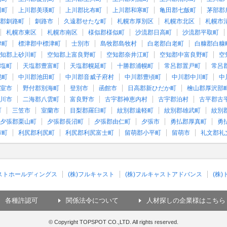
川町
上川郡美瑛町
上川郡比布町
上川郡和寒町
亀田郡七飯町
茅部郡
郡釧路町
釧路市
久遠郡せたな町
札幌市厚別区
札幌市北区
札幌市
札幌市東区
札幌市南区
様似郡様似町
沙流郡日高町
沙流郡平取町
津町
標津郡中標津町
士別市
島牧郡島牧村
白老郡白老町
白糠郡白糠
知郡上砂川町
空知郡上富良野町
空知郡奈井江町
空知郡中富良野町
空
塩町
天塩郡豊富町
天塩郡幌延町
十勝郡浦幌町
常呂郡置戸町
常呂
幌町
中川郡池田町
中川郡音威子府村
中川郡豊頃町
中川郡中川町
中
室市
野付郡別海町
登別市
函館市
日高郡新ひだか町
檜山郡厚沢部
川市
二海郡八雲町
富良野市
古宇郡神恵内村
古宇郡泊村
古平郡古
町
三笠市
室蘭市
目梨郡羅臼町
紋別郡遠軽町
紋別郡雄武町
紋別
夕張郡栗山町
夕張郡長沼町
夕張郡由仁町
夕張市
勇払郡厚真町
勇
市町
利尻郡利尻町
利尻郡利尻富士町
留萌郡小平町
留萌市
礼文郡礼
ャストホールディングス
(株)フルキャスト
(株)フルキャストアドバンス
(株
各種許認可
関係法令について
人材探しの企業様はこちら
© Copyright TOPSPOT CO.,LTD. All rights reserved.