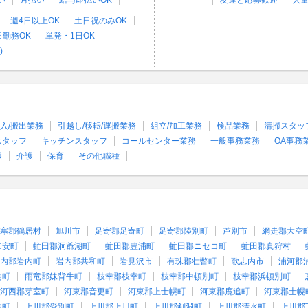
い
月払い
給与即払いOK
友達と応募歓迎
大
週4日以上OK
土日祝のみOK
日勤務OK
単発・1日OK
)
入/搬出業務
引越し/移転/運搬業務
組立/加工業務
検品業務
清掃スタッ
スタッフ
キッチンスタッフ
コールセンター業務
一般事務業務
OA事務
護
介護
保育
その他職種
寒郡鶴居村
旭川市
足寄郡足寄町
足寄郡陸別町
芦別市
網走郡大空
知安町
虻田郡洞爺湖町
虻田郡豊浦町
虻田郡ニセコ町
虻田郡真狩村
内郡岩内町
岩内郡共和町
岩見沢市
有珠郡壮瞥町
歌志内市
浦河郡
内町
雨竜郡妹背牛町
枝幸郡枝幸町
枝幸郡中頓別町
枝幸郡浜頓別町
河西郡芽室町
河東郡音更町
河東郡上士幌町
河東郡鹿追町
河東郡士幌
内町
上川郡愛別町
上川郡上川町
上川郡剣淵町
上川郡清水町
上川郡