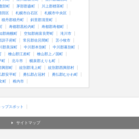
鹿部町
茅部郡森町
川上郡標茶町
清田区
札幌市白石区
札幌市中央区
積丹郡積丹町
斜里郡清里町
町
寿都郡黒松内町
寿都郡寿都町
知郡南幌町
空知郡南富良野町
滝川市
郡訓子府町
常呂郡佐呂間町
苫小牧市
川郡美深町
中川郡本別町
中川郡幕別町
町
檜山郡江差町
檜山郡上ノ国町
平町
北斗市
幌泉郡えりも町
郡興部町
紋別郡滝上町
紋別郡西興部村
払郡安平町
勇払郡占冠村
勇払郡むかわ町
文町
稚内市
)トップスポット
サイトマップ