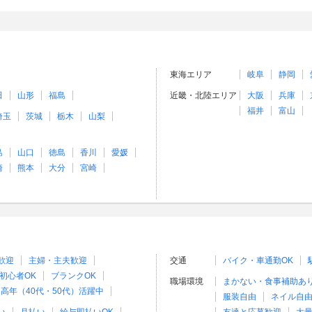
東海エリア
岐阜
静岡
田
山形
福島
近畿・北陸エリア
大阪
兵庫
福井
富山
埼玉
茨城
栃木
山梨
島
山口
徳島
香川
愛媛
崎
熊本
大分
宮崎
歓迎
主婦・主夫歓迎
交通
バイク・車通勤OK
初心者OK
ブランクOK
職場環境
まかない・食事補助あ
高年（40代・50代）活躍中
服装自由
ネイル自由