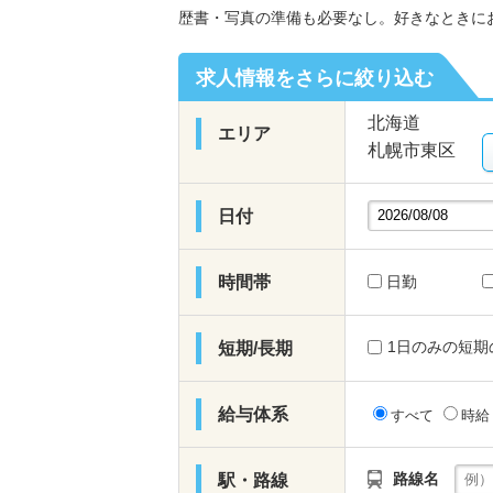
歴書・写真の準備も必要なし。好きなときに
求人情報をさらに絞り込む
北海道
エリア
札幌市東区
日付
時間帯
日勤
1日のみの短期
短期/長期
給与体系
すべて
時
路線名
駅・路線