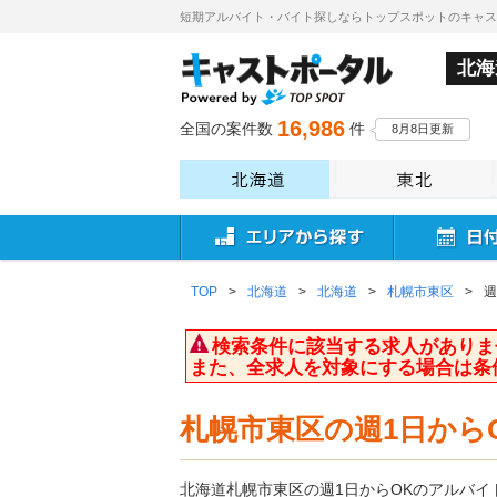
短期アルバイト・バイト探しならトップスポットのキャ
北海
16,986
全国の案件数
件
8月8日更新
TOP
>
北海道
>
北海道
>
札幌市東区
>
週
検索条件に該当する求人がありま
また、全求人を対象にする場合は条
札幌市東区の週1日から
北海道札幌市東区の週1日からOKのアルバ