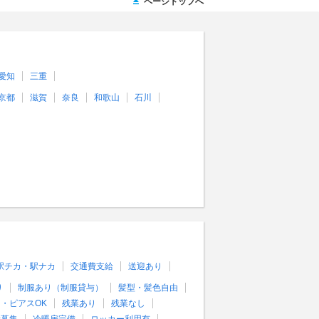
ページトップへ
愛知
三重
京都
滋賀
奈良
和歌山
石川
駅チカ・駅ナカ
交通費支給
送迎あり
り
制服あり（制服貸与）
髪型・髪色自由
・ピアスOK
残業あり
残業なし