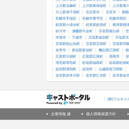
上川郡当麻町
上川郡東神楽町
上川郡東
川上郡弟子屈町
北広島市
北見市
釧路
札幌市手稲区
札幌市豊平区
札幌市西区
斜里郡小清水町
斜里郡斜里町
標津郡標
砂川市
瀬棚郡今金町
宗谷郡猿払村
空
伊達市
千歳市
天塩郡遠別町
天塩郡天
苫前郡初山別村
苫前郡苫前町
苫前郡羽
名寄市
新冠郡新冠町
爾志郡乙部町
根
広尾郡大樹町
広尾郡広尾町
美唄市
深
増毛郡増毛町
松前郡福島町
松前郡松前
紋別郡湧別町
紋別市
山越郡長万部町
余市郡赤井川村
余市郡仁木町
余市郡余
(株)フルキ
企業情報
個人情報保護方針