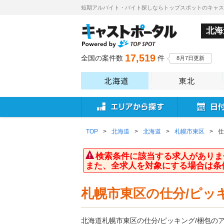
短期アルバイト・バイト探しならトップスポットのキャ
北海
17,519
全国の案件数
件
8月7日更新
TOP
>
北海道
>
北海道
>
札幌市東区
>
仕
検索条件に該当する求人がありま
また、全求人を対象にする場合は条
札幌市東区の仕分/ピッ
北海道札幌市東区の仕分/ピッキング/梱包