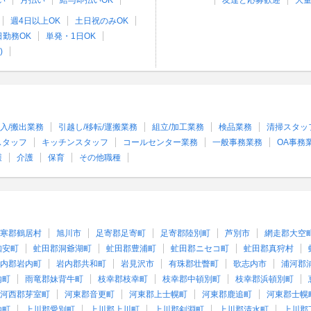
い
月払い
給与即払いOK
友達と応募歓迎
大
週4日以上OK
土日祝のみOK
日勤務OK
単発・1日OK
)
入/搬出業務
引越し/移転/運搬業務
組立/加工業務
検品業務
清掃スタッ
スタッフ
キッチンスタッフ
コールセンター業務
一般事務業務
OA事務
護
介護
保育
その他職種
寒郡鶴居村
旭川市
足寄郡足寄町
足寄郡陸別町
芦別市
網走郡大空
知安町
虻田郡洞爺湖町
虻田郡豊浦町
虻田郡ニセコ町
虻田郡真狩村
内郡岩内町
岩内郡共和町
岩見沢市
有珠郡壮瞥町
歌志内市
浦河郡
内町
雨竜郡妹背牛町
枝幸郡枝幸町
枝幸郡中頓別町
枝幸郡浜頓別町
河西郡芽室町
河東郡音更町
河東郡上士幌町
河東郡鹿追町
河東郡士幌
内町
上川郡愛別町
上川郡上川町
上川郡剣淵町
上川郡清水町
上川郡