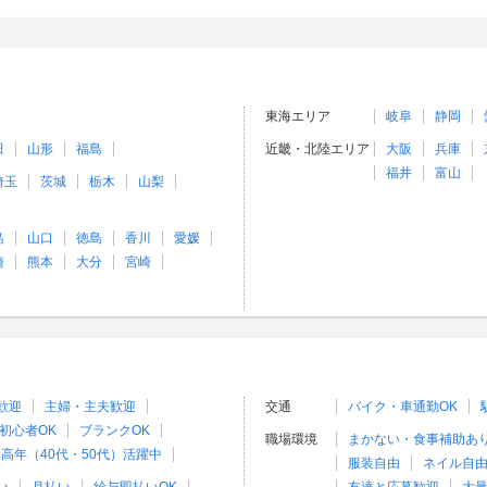
東海エリア
岐阜
静岡
田
山形
福島
近畿・北陸エリア
大阪
兵庫
福井
富山
埼玉
茨城
栃木
山梨
島
山口
徳島
香川
愛媛
崎
熊本
大分
宮崎
歓迎
主婦・主夫歓迎
交通
バイク・車通勤OK
初心者OK
ブランクOK
職場環境
まかない・食事補助あ
高年（40代・50代）活躍中
服装自由
ネイル自由