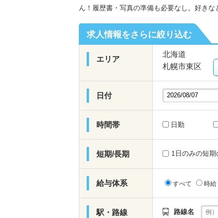
ん！履歴書・写真の準備も必要なし。好きな
求人情報をさらに絞り込む
北海道
エリア
札幌市東区
日付
時間帯
日勤
1日のみの短期
短期/長期
給与体系
すべて
時
路線名
駅・路線