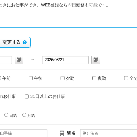
ときにお仕事ができ、WEB登録なら即日勤務も可能です。
～
午前
午後
夕勤
夜勤
全
のお仕事
31日以上のお仕事
給
日給
月給
駅名