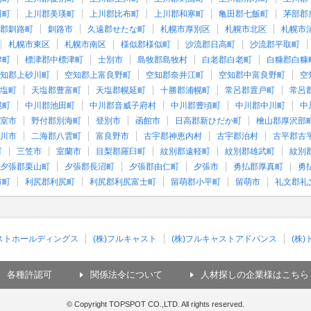
川町
上川郡美瑛町
上川郡比布町
上川郡和寒町
亀田郡七飯町
茅部郡
郡釧路町
釧路市
久遠郡せたな町
札幌市厚別区
札幌市北区
札幌市
札幌市東区
札幌市南区
様似郡様似町
沙流郡日高町
沙流郡平取町
津町
標津郡中標津町
士別市
島牧郡島牧村
白老郡白老町
白糠郡白糠
知郡上砂川町
空知郡上富良野町
空知郡奈井江町
空知郡中富良野町
空
塩町
天塩郡豊富町
天塩郡幌延町
十勝郡浦幌町
常呂郡置戸町
常呂
幌町
中川郡池田町
中川郡音威子府村
中川郡豊頃町
中川郡中川町
中
室市
野付郡別海町
登別市
函館市
日高郡新ひだか町
檜山郡厚沢部
川市
二海郡八雲町
富良野市
古宇郡神恵内村
古宇郡泊村
古平郡古
町
三笠市
室蘭市
目梨郡羅臼町
紋別郡遠軽町
紋別郡雄武町
紋別
夕張郡栗山町
夕張郡長沼町
夕張郡由仁町
夕張市
勇払郡厚真町
勇
市町
利尻郡利尻町
利尻郡利尻富士町
留萌郡小平町
留萌市
礼文郡礼
ャストホールディングス
(株)フルキャスト
(株)フルキャストアドバンス
(株
各種許認可
関係法令について
人材探しの企業様はこちら
© Copyright TOPSPOT CO.,LTD. All rights reserved.