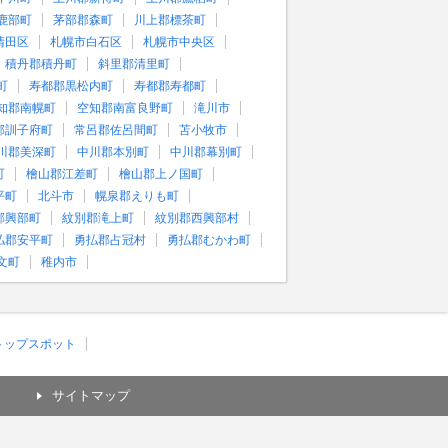
鹿部町
茅部郡森町
川上郡標茶町
清田区
札幌市白石区
札幌市中央区
積丹郡積丹町
斜里郡清里町
町
寿都郡黒松内町
寿都郡寿都町
知郡南幌町
空知郡南富良野町
滝川市
郡訓子府町
常呂郡佐呂間町
苫小牧市
川郡美深町
中川郡本別町
中川郡幕別町
町
檜山郡江差町
檜山郡上ノ国町
平町
北斗市
幌泉郡えりも町
郡興部町
紋別郡滝上町
紋別郡西興部村
払郡安平町
勇払郡占冠村
勇払郡むかわ町
文町
稚内市
)トップスポット
サイトマップ