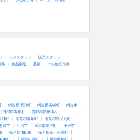
量募集
冷暖房完備
ロッカー利用有
フ
レジスタッフ
販売スタッフ
業務
食品製造
農業
その他軽作業
町
網走郡津別町
網走郡美幌町
網走市
虻田郡留寿都村
石狩郡新篠津村
浦河町
雨竜郡雨竜町
雨竜郡秩父別町
恵庭市
江別市
奥尻郡奥尻町
小樽市
町
樺戸郡浦臼町
樺戸郡新十津川町
下川町
上川郡新得町
上川郡鷹栖町