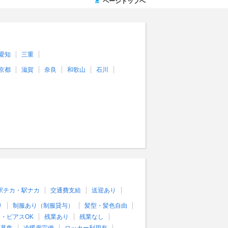
ページトップへ
愛知
三重
京都
滋賀
奈良
和歌山
石川
駅チカ・駅ナカ
交通費支給
送迎あり
り
制服あり（制服貸与）
髪型・髪色自由
・ピアスOK
残業あり
残業なし