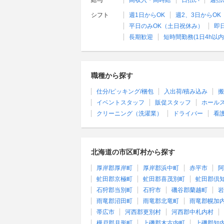
給与
高収入・高時給
日払い
週払
シフト
週1日からOK
週2、3日からOK
平日のみOK（土日祝休み）
即
長期歓迎
短時間勤務(1日4h以内
職種から探す
仕分/ピッキング/梱包
入出荷/積み込み
搬
イベントスタッフ
販促スタッフ
ホール
クリーニング（洗濯業）
ドライバー
看
北海道の市区町村から探す
厚岸郡厚岸町
厚岸郡浜中町
赤平市
阿
虻田郡京極町
虻田郡喜茂別町
虻田郡倶
石狩郡当別町
石狩市
磯谷郡蘭越町
岩
雨竜郡沼田町
雨竜郡北竜町
雨竜郡幌加
帯広市
河西郡更別村
河西郡中札内村
樺戸郡月形町
上磯郡木古内町
上磯郡知