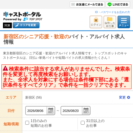
ID・パスワードをお忘れの方
関東
新宿区のシニア応援・歓迎の
バイト・アルバイト求人
情報
東京都新宿区のシニア応援・歓迎のアルバイト求人情報です。トップスポットのキャ
ストポータルは、日払い単発バイトや短期バイトの求人情報がたくさん！
検索条件に該当する求人がありませんでした。検索条
件を変更して再度検索をお願いします。
また、全求人を対象にする場合は条件欄下部にある「選
択条件をすべてクリア」で条件を一括クリアできます。
エリア
新宿区 (56)
変更
～
日付
1日のみの
31日以上の
短期/長期
短期のお仕事
お仕事