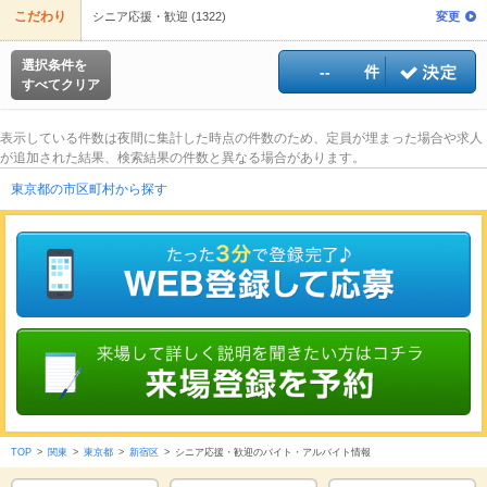
こだわり
シニア応援・歓迎 (1322)
変更
選択条件を
--
件
すべてクリア
表示している件数は夜間に集計した時点の件数のため、定員が埋まった場合や求人
が追加された結果、検索結果の件数と異なる場合があります。
東京都の市区町村から探す
TOP
>
関東
>
東京都
>
新宿区
>
シニア応援・歓迎のバイト・アルバイト情報