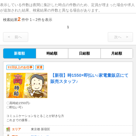
表示している件数は夜間に集計した時点の件数のため、定員が埋まった場合や求人
が追加された結果、検索結果の件数と異なる場合があります。
2
検索結果
件中 1～2件を表示
1
前へ
次へ
新着順
時給順
日給順
月給順
31日以上のお仕事
派遣
【新宿】時1550×即払い♪家電量販店にて
販売スタッフ♪
〇高時給1550円♪
〇即払い可♪
コミュニケーションをとることが好きな方
これまでの接客...
エリア
東京都 新宿区