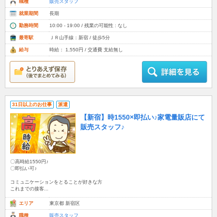
職種
販売スタッフ
就業期間
長期
勤務時間
10:00 - 19:00 / 残業の可能性 : なし
最寄駅
ＪＲ山手線：新宿 / 徒歩5分
給与
時給： 1,550円 / 交通費 支給無し
31日以上のお仕事
派遣
【新宿】時1550×即払い♪家電量販店にて
販売スタッフ♪
〇高時給1550円♪
〇即払い可♪
コミュニケーションをとることが好きな方
これまでの接客...
エリア
東京都 新宿区
職種
販売スタッフ