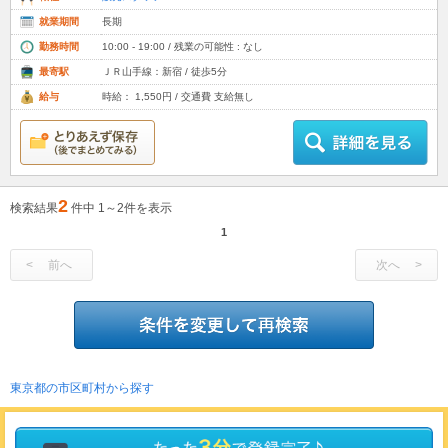
就業期間
長期
勤務時間
10:00 - 19:00 / 残業の可能性 : なし
最寄駅
ＪＲ山手線：新宿 / 徒歩5分
給与
時給： 1,550円 / 交通費 支給無し
2
検索結果
件中 1～2件を表示
1
前へ
次へ
東京都の市区町村から探す