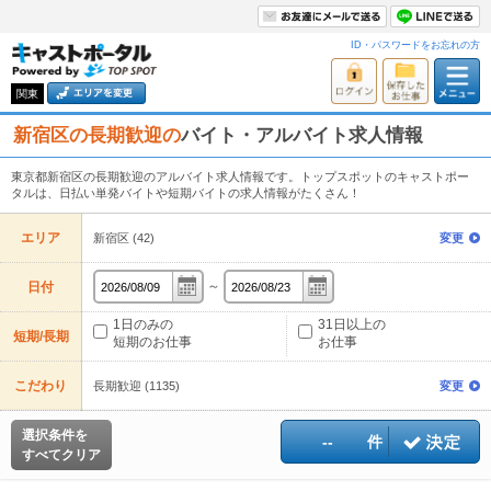
ID・パスワードをお忘れの方
関東
新宿区の長期歓迎の
バイト・アルバイト求人情報
東京都新宿区の長期歓迎のアルバイト求人情報です。トップスポットのキャストポー
タルは、日払い単発バイトや短期バイトの求人情報がたくさん！
エリア
新宿区 (42)
変更
～
日付
1日のみの
31日以上の
短期/長期
短期のお仕事
お仕事
こだわり
長期歓迎 (1135)
変更
選択条件を
--
件
すべてクリア